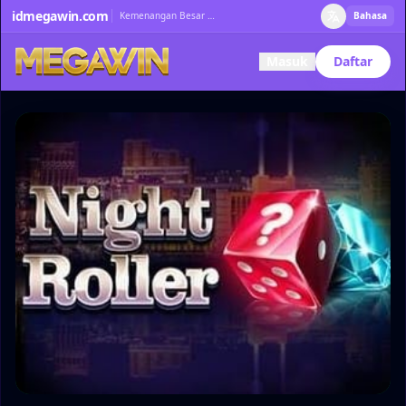
idmegawin.com
Kemenangan Besar Menanti
Bahasa
Masuk
Daftar