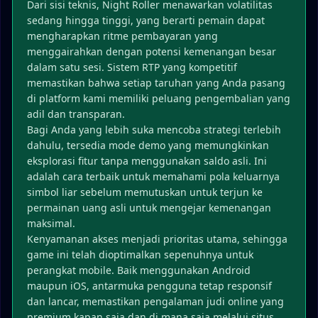
Dari sisi teknis, Night Roller menawarkan volatilitas
sedang hingga tinggi, yang berarti pemain dapat
mengharapkan ritme pembayaran yang
menggairahkan dengan potensi kemenangan besar
dalam satu sesi. Sistem RTP yang kompetitif
memastikan bahwa setiap taruhan yang Anda pasang
di platform kami memiliki peluang pengembalian yang
adil dan transparan.
Bagi Anda yang lebih suka mencoba strategi terlebih
dahulu, tersedia mode demo yang memungkinkan
eksplorasi fitur tanpa menggunakan saldo asli. Ini
adalah cara terbaik untuk memahami pola keluarnya
simbol liar sebelum memutuskan untuk terjun ke
permainan uang asli untuk mengejar kemenangan
maksimal.
Kenyamanan akses menjadi prioritas utama, sehingga
game ini telah dioptimalkan sepenuhnya untuk
perangkat mobile. Baik menggunakan Android
maupun iOS, antarmuka pengguna tetap responsif
dan lancar, memastikan pengalaman judi online yang
premium kapan saja dan di mana saja melalui situs