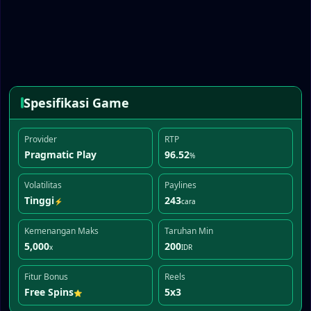
Spesifikasi Game
Provider
RTP
Pragmatic Play
96.52
%
Volatilitas
Paylines
Tinggi
243
⚡
cara
Kemenangan Maks
Taruhan Min
5,000
200
x
IDR
Fitur Bonus
Reels
Free Spins
5x3
⭐