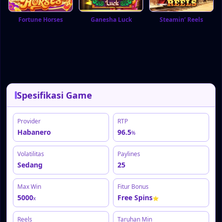
Fortune Horses
Ganesha Luck
Steamin’ Reels
Spesifikasi Game
Provider
RTP
Habanero
96.5
%
Volatilitas
Paylines
Sedang
25
Max Win
Fitur Bonus
5000
Free Spins
x
⭐
Reels
Taruhan Min