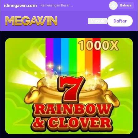
idmegawin.com
Kemenangan Besar Menanti
Bahasa
Masuk
Daftar