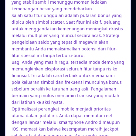
yang stabil sambil menunggu momen ledakan
kemenangan besar yang mendebarkan.
Salah satu fitur unggulan adalah putaran bonus yang
dipicu oleh simbol scatter. Saat fitur ini aktif, peluang
untuk menggandakan kemenangan meningkat drastis
melalui multiplier yang muncul secara acak. Strategi
pengelolaan saldo yang tepat di megawin akan
membantu Anda memaksimalkan potensi dari fitur-
fitur spesial ini tanpa terburu-buru.
Bagi Anda yang masih ragu, tersedia mode demo yang
memungkinkan eksplorasi seluruh fitur tanpa risiko
finansial. Ini adalah cara terbaik untuk memahami
pola keluaran simbol dan frekuensi munculnya bonus
sebelum beralih ke taruhan uang asli. Pengalaman
bermain yang mulus menjamin transisi yang mudah
dari latihan ke aksi nyata.
Optimalisasi perangkat mobile menjadi prioritas
utama dalam judul ini. Anda dapat memutar reel
dengan lancar melalui smartphone Android maupun
iOS, memastikan bahwa kesempatan meraih jackpot
selalu ada dalam genggaman. Antarmuka yang