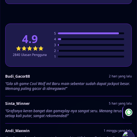
5
4.9
4
3
⭐⭐⭐⭐⭐
2
2840 Ulasan Pengguna
1
Budi_Gacor88
2 hari yang lalu
“Gila sih game Cool Wolf ini! Baru main sebentar sudah dapat jackpot besar.
Memang paling gacor di idmegawin!”
Sinta_Winner
5 hari yang lalu
“Grafisnya keren banget dan gameplay-nya sangat seru. Menang terus
setiap kali putar, sangat rekomended!”
Andi_Maxwin
1 minggu yang lalu