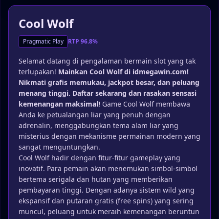
▶
Cool Wolf
Pragmatic Play
RTP 96.8%
Selamat datang di pengalaman bermain slot yang tak
terlupakan!
Mainkan Cool Wolf di idmegawin.com!
Nikmati grafis memukau, jackpot besar, dan peluang
menang tinggi. Daftar sekarang dan rasakan sensasi
kemenangan maksimal!
Game Cool Wolf membawa
Anda ke petualangan liar yang penuh dengan
adrenalin, menggabungkan tema alam liar yang
misterius dengan mekanisme permainan modern yang
sangat menguntungkan.
Cool Wolf hadir dengan fitur-fitur gameplay yang
inovatif. Para pemain akan menemukan simbol-simbol
bertema serigala dan hutan yang memberikan
pembayaran tinggi. Dengan adanya sistem wild yang
ekspansif dan putaran gratis (free spins) yang sering
muncul, peluang untuk meraih kemenangan beruntun