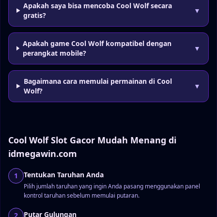
Apakah saya bisa mencoba Cool Wolf secara
▼
gratis?
Apakah game Cool Wolf kompatibel dengan
▼
perangkat mobile?
Bagaimana cara memulai permainan di Cool
▼
Wolf?
Cool Wolf Slot Gacor Mudah Menang di
idmegawin.com
Tentukan Taruhan Anda
1
Pilih jumlah taruhan yang ingin Anda pasang menggunakan panel
kontrol taruhan sebelum memulai putaran.
Putar Gulungan
2