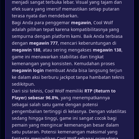
menjadi sangat terbuka lebar. Visual yang tajam dan
efek suara yang imersif memastikan setiap putaran
terasa nyata dan mendebarkan.
Bagi Anda para penggemar
megawin
, Cool Wolf
adalah pilihan tepat karena kompatibilitasnya yang
sempurna dengan platform kami. Baik Anda terbiasa
dengan
megawin 777
, mencari keberuntungan di
megawin 188
, atau sering mengakses
megawin 138
,
game ini menawarkan stabilitas dan tingkat
kemenangan yang konsisten. Kemudahan proses
megawin login
membuat Anda bisa langsung terjun
ke dalam aksi berburu jackpot tanpa hambatan teknis
sedikitpun.
Dari sisi teknis, Cool Wolf memiliki
RTP (Return to
Player) sebesar 96.8%
, yang menempatkannya
sebagai salah satu game dengan potensi
pengembalian tertinggi di kelasnya. Dengan volatilitas
sedang hingga tinggi, game ini sangat cocok bagi
pemain yang mengincar kemenangan besar dalam
satu putaran. Potensi kemenangan maksimal yang
fantastis menjadikan Cool Wolf sebagai primadona