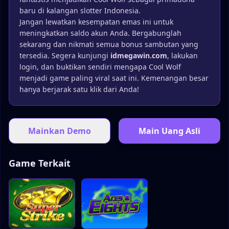
baru di kalangan slotter Indonesia.
Jangan lewatkan kesempatan emas ini untuk
meningkatkan saldo akun Anda. Bergabunglah
sekarang dan nikmati semua bonus sambutan yang
tersedia. Segera kunjungi
idmegawin.com
, lakukan
login, dan buktikan sendiri mengapa Cool Wolf
menjadi game paling viral saat ini. Kemenangan besar
hanya berjarak satu klik dari Anda!
Mainkan Demo
Main Uang Asli
Game Terkait