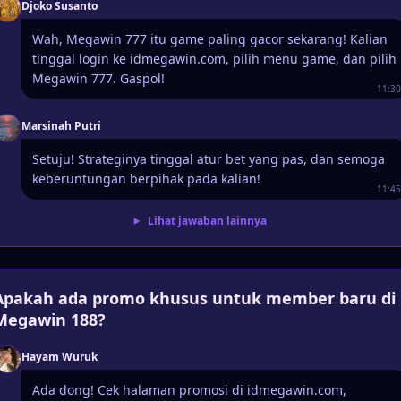
Djoko Susanto
Wah, Megawin 777 itu game paling gacor sekarang! Kalian
tinggal login ke idmegawin.com, pilih menu game, dan pilih
Megawin 777. Gaspol!
11:30
Marsinah Putri
Setuju! Strateginya tinggal atur bet yang pas, dan semoga
keberuntungan berpihak pada kalian!
11:45
Lihat jawaban lainnya
Apakah ada promo khusus untuk member baru di
Megawin 188?
Hayam Wuruk
Ada dong! Cek halaman promosi di idmegawin.com,