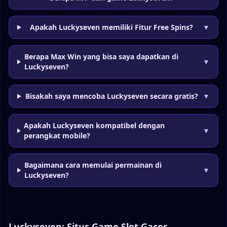
Apakah Luckyseven memiliki Fitur Free Spins?
▼
Berapa Max Win yang bisa saya dapatkan di
▼
Luckyseven?
Bisakah saya mencoba Luckyseven secara gratis?
▼
Apakah Luckyseven kompatibel dengan
▼
perangkat mobile?
Bagaimana cara memulai permainan di
▼
Luckyseven?
Luckyseven: Situs Game Slot Gacor