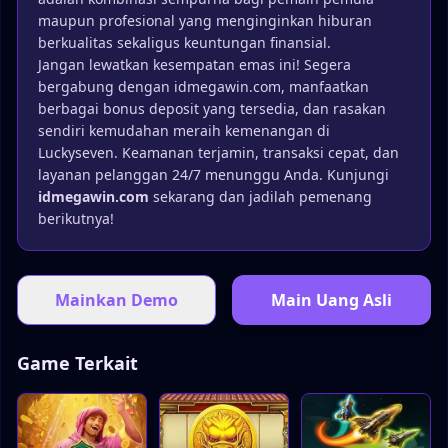
maupun profesional yang menginginkan hiburan
berkualitas sekaligus keuntungan finansial.
Jangan lewatkan kesempatan emas ini! Segera
bergabung dengan idmegawin.com, manfaatkan
berbagai bonus deposit yang tersedia, dan rasakan
sendiri kemudahan meraih kemenangan di
Luckyseven. Keamanan terjamin, transaksi cepat, dan
layanan pelanggan 24/7 menunggu Anda. Kunjungi
idmegawin.com
sekarang dan jadilah pemenang
berikutnya!
Mainkan Demo
Main Uang Asli
Game Terkait