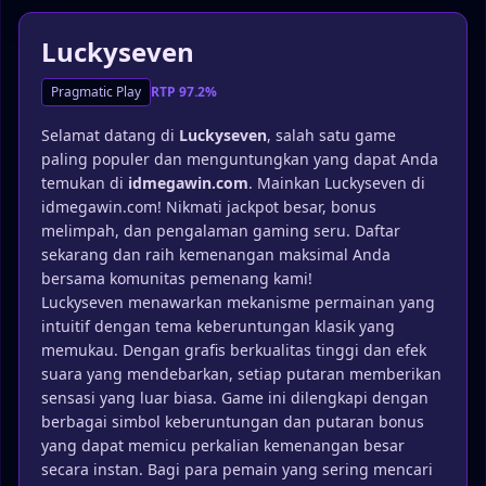
▶
Luckyseven
Pragmatic Play
RTP 97.2%
Selamat datang di
Luckyseven
, salah satu game
paling populer dan menguntungkan yang dapat Anda
temukan di
idmegawin.com
. Mainkan Luckyseven di
idmegawin.com! Nikmati jackpot besar, bonus
melimpah, dan pengalaman gaming seru. Daftar
sekarang dan raih kemenangan maksimal Anda
bersama komunitas pemenang kami!
Luckyseven menawarkan mekanisme permainan yang
intuitif dengan tema keberuntungan klasik yang
memukau. Dengan grafis berkualitas tinggi dan efek
suara yang mendebarkan, setiap putaran memberikan
sensasi yang luar biasa. Game ini dilengkapi dengan
berbagai simbol keberuntungan dan putaran bonus
yang dapat memicu perkalian kemenangan besar
secara instan. Bagi para pemain yang sering mencari