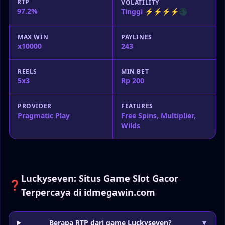
RTP
VOLATILITY
97.2%
Tinggi ⚡⚡⚡⚡🌑
MAX WIN
PAYLINES
x10000
243
REELS
MIN BET
5x3
Rp 200
PROVIDER
FEATURES
Pragmatic Play
Free Spins, Multiplier,
Wilds
Luckyseven: Situs Game Slot Gacor
❓
Terpercaya di idmegawin.com
Berapa RTP dari game Luckyseven?
▼