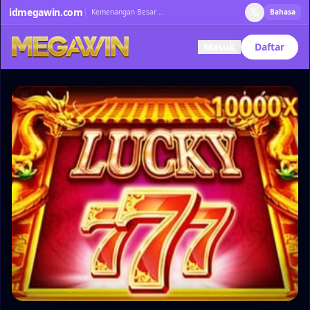
idmegawin.com
Kemenangan Besar Menanti
Bahasa
Masuk
Daftar