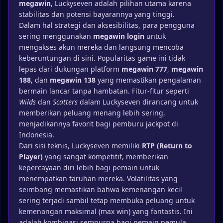
megawin
, Luckyseven adalah pilihan utama karena
stabilitas dan potensi bayarannya yang tinggi.
Dalam hal strategi dan aksesibilitas, para pengguna
sering menggunakan
megawin login
untuk
mengakses akun mereka dan langsung mencoba
keberuntungan di sini. Popularitas game ini tidak
lepas dari dukungan platform
megawin 777
,
megawin
188
, dan
megawin 138
yang memastikan pengalaman
bermain lancar tanpa hambatan. Fitur-fitur seperti
Wilds
dan
Scatters
dalam Luckyseven dirancang untuk
memberikan peluang menang lebih sering,
menjadikannya favorit bagi pemburu jackpot di
Indonesia.
Dari sisi teknis, Luckyseven memiliki
RTP (Return to
Player)
yang sangat kompetitif, memberikan
kepercayaan diri lebih bagi pemain untuk
menempatkan taruhan mereka. Volatilitas yang
seimbang memastikan bahwa kemenangan kecil
sering terjadi sambil tetap membuka peluang untuk
kemenangan maksimal (max win) yang fantastis. Ini
adalah kombinasi sempurna bagi pemain pemula